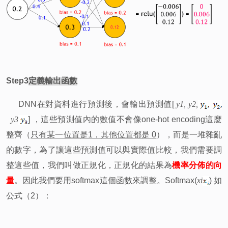
Step3
定義輸出函數
DNN
在對資料進行預測後，會輸出預測值[
y
1
,
y
2
,
y
3
]
，這些預測值內的數值不會像one-hot encoding這麼
整齊（
只有某一位置是1，其他位置都是 0
），而是一堆雜亂
的數字，為了讓這些預測值可以與實際值比較，我們需要調
整這些值，我們叫做正規化，正規化的結果為
機率分佈的向
量
。因此我們要用softmax這個函數來調整。Softmax(
x
i
)
如
公式（2）：