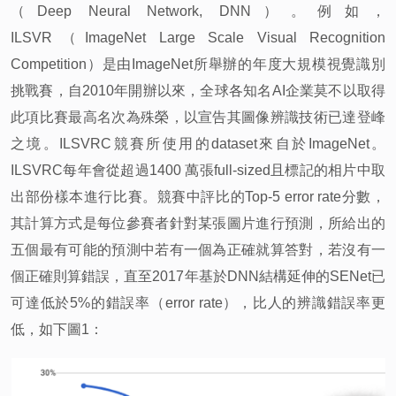
（Deep Neural Network, DNN）。例如，
ILSVR（ImageNet Large Scale Visual Recognition
Competition）是由ImageNet所舉辦的年度大規模視覺識別
挑戰賽，自2010年開辦以來，全球各知名AI企業莫不以取得
此項比賽最高名次為殊榮，以宣告其圖像辨識技術已達登峰
之境。ILSVRC競賽所使用的dataset來自於ImageNet。
ILSVRC每年會從超過1400 萬張full-sized且標記的相片中取
出部份樣本進行比賽。競賽中評比的Top-5 error rate分數，
其計算方式是每位參賽者針對某張圖片進行預測，所給出的
五個最有可能的預測中若有一個為正確就算答對，若沒有一
個正確則算錯誤，直至2017年基於DNN結構延伸的SENet已
可達低於5%的錯誤率（error rate），比人的辨識錯誤率更
低，如下圖1：