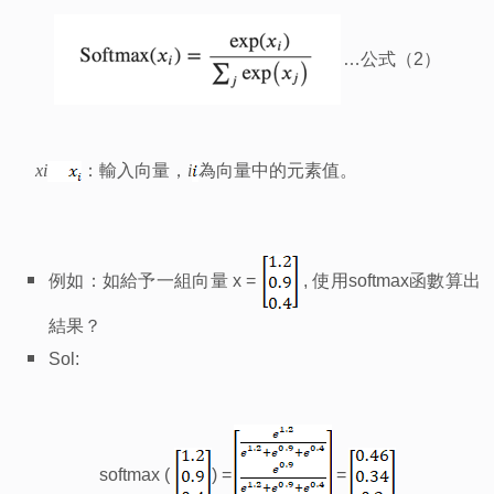
…
公式（2）
x
i
：輸入向量，
i
為向量中的元素值。
例如：如給予一組向量 x =
,
使用softmax函數算出
結果？
Sol:
softmax (
) =
=