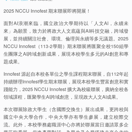
2025 NCCU Innofest
期末聯展即將開展！
面對
AI
浪潮來臨，國立政治大學期待以「人文
AI
，永續未
來」為願景，致力於將政大人文底蘊與
AI
科技交融，跨域發
展，並持續關注社會、環境、倫理與永續等多元議題。
2025
NCCU Innofest（113-2
學期）期末聯展將匯聚全校
150
組學
生團隊之
AI
跨域創新成果，展現本校學生多元的
AI
創意和專
題成果。
Innofest
源起自本校各單位之學生課程期末聯展，自
112
年起
持續辦理
Innofest
學生期末聯展，展現本校學生豐富創意和實
踐能力，
2025 NCCU Innofest
擴大為校級聯展，廣納全校各
領域課程，匯聚學生
AI
跨域創意，呈現政大人文
AI
成果。
本次聯展除政大學生（含國際交換生）展出成果，更跨校與
國立中央大學合作，中央大學亦有學生參展，建立校際交
流。此外，本校學務處職涯中心亦將於聯展當日邀請眾多企