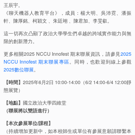
王辰宇。
《聊天機器人教育平台》，成員：楊大明、吳沛霓、潘振
軒、陳厚銘、柯穎文 、朱廷翊 、陳君加、李旻叡。
這一切再次凸顯了政治大學學生們卓越的跨域實作能力與無
限的創新潛力。
更多相關2025 NCCU Innofest 期末聯展資訊，請參見
2025
NCCU Innofest 期末聯展專區
。同時，也歡迎到線上參觀
2025數位聯展
。
【時間】
2025
年
6
月
2
日
10:00-14:00（6/2 14:00-6/4 12:00
靜
態展覽）
【地點】
國立政治大學四維堂
（聯展將以雙語進行）
【本次參展單位
/
課程】
（
持續增加更新中，如本校師生或單位有參展意願請聯繫本