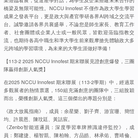
業蒞臨看展，促進產學對話，為學生及企業搭建未來合作的
橋梁及無限可能性。
NCCU Innofest
不僅作為政大學生學習
成果之發表平台，更是政大與產官學研各界
AI
跨域之交流平
台。
誠摯邀請各界共襄盛舉，不論您是師生家長、教育工作
者、社會團體或企業人士或一般民眾，皆歡迎蒞臨指教交
流，也期待各高中職生和準大學生前來觀摩搶先體驗政大多
元跨域的學習環境，為未來的大學生涯做好準備！
【113-2 2025 NCCU Innofest 期末聯展見證創意爆發，三團
隊贏得創新人氣獎】
在2025 NCCU Innofest 期末聯展（113-2學期）中，經過眾
多觀展者的熱情票選，150組充滿創意的團隊中，三組脫穎
而出，榮獲創新人氣獎。這三個傑出的專題分別是：
《政大放風指南》，成員：余星樂、劉子齊、游宜珊、簡愷
均、許晨恩、陳玟廷、黃詰宸。
《Zenbo智能巡邏員：深度學習車牌辨識違停監控》，成
員：鄭建捷、楊智凱、陳柏翰、方品皓、林承佑、曹靖倫、