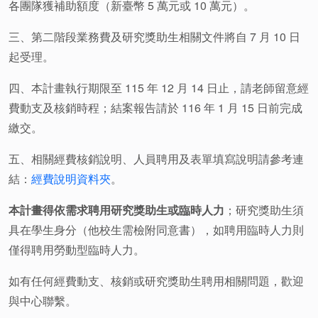
各團隊獲補助額度（新臺幣 5 萬元或 10 萬元）。
三、第二階段業務費及研究獎助生相關文件將自 7 月 10 日
起受理。
四、本計畫執行期限至 115 年 12 月 14 日止，請老師留意經
費動支及核銷時程；結案報告請於 116 年 1 月 15 日前完成
繳交。
五、相關經費核銷說明、人員聘用及表單填寫說明請參考連
結：
經費
說明資料夾
。
本計畫得依需求聘用研究獎助生或臨時人力
；
研究獎助生須
具在學生身分（他校生需檢附同意書），
如聘用臨時人力則
僅得聘用勞動型臨時人力。
如有任何經費動支、
核銷或研究獎助生聘用相關問題，歡迎
與中心聯繫。