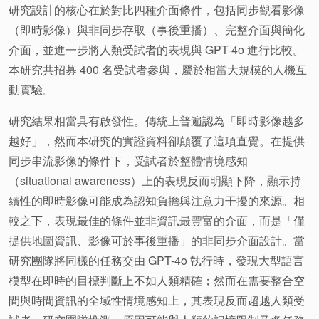
研究設計的核心在於對比四種介面條件，包括同步觀看影像
（即時影像）與非同步存取（事後重播）、完整介面與簡化
介面，並進一步將人類受試者的表現與 GPT-4o 進行比較。
本研究共招募 400 名受試者參與，屬於相當大規模的人機互
動實驗。
研究結果相當具有啟發性。傳統上普遍認為「即時影像越多
越好」，然而本研究的實證資料卻顛覆了這項直覺。在提供
同步串流影像的條件下，受試者於整體情境感知
（situational awareness）上的表現反而明顯下降，顯示持
續性的即時影像可能成為認知負擔與注意力干擾的來源。相
較之下，表現最佳的條件並非資訊最豐富的介面，而是「僅
提供地圖資訊、影像可於事後重播」的非同步介面設計。當
研究團隊將同樣的任務交由 GPT-4o 執行時，發現大型語言
模型在即時的目標判斷上不如人類精確；然而在需要整合空
間與時間資訊的全域性情境感知上，其表現反而超越人類受