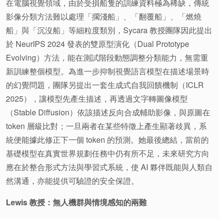
在電腦視覺領域，由於受損船隻的訓練資料極為稀缺，傳統
影像分類方法難以處理「擱淺船」、「翻覆船」、「燃燒
船」與「沉沒船」等細粒度類別，Sycara 教授團隊因此提出
於 NeurIPS 2024 發表的雙原型演化（Dual Prototype
Evolving）方法，能在測試階段動態調整分類能力，無需重
新訓練整個模型。為進一步抑制視覺語言模型在描述場景時
的幻覺問題，團隊另提出一套生成式自我回饋機制（ICLR
2025），讓模型先產生描述，再透過文字轉圖像模型
（Stable Diffusion）依該描述反向合成輔助影像，與原圖在
token 層級比對；一旦兩者在某些特徵上產生顯著歧異，系
統便能據此修正下一個 token 的預測。她最後總結，當前的
基礎模型在真實世界規劃任務中仍有所不足，未來研究方向
應在於整合形式方法與學習式系統，使 AI 夥伴既能與人類自
然溝通，亦能提供可驗證的安全保證。
Lewis 教授：無人機群與情境感知的兩難