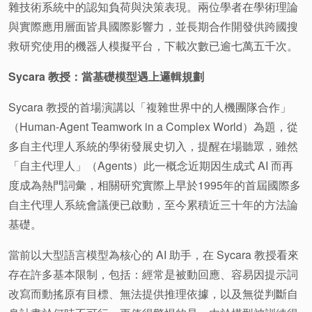
雜技術系統中的認知負荷與決策表現。兩位學者在學術理論
與實際應用層面皆具國際影響力，並長期合作開發供跨國搜
救研究使用的機器人模擬平台，下載次數已逾七萬五千次。
Sycara 教授：當基礎模型遇上邏輯規劃
Sycara 教授的首場演講以「複雜世界中的人機團隊合作」
（Human-Agent Teamwork in a Complex World）為題，從
多自主代理人系統的學術發展史切入，提醒在場聽眾，雖然
「自主代理人」（Agents）此一概念近期因生成式 AI 而再
度成為熱門詞彙，相關研究實際上早於1995年的首屆國際多
自主代理人系統會議便已啟動，至今累積近三十年的方法論
基礎。
當前以大型語言模型為核心的 AI 助手，在 Sycara 教授看來
存在許多基本限制，包括：經常是被動回應、容易因提示詞
改寫而動搖原有目標、無法提供推理依據，以及無從判斷自