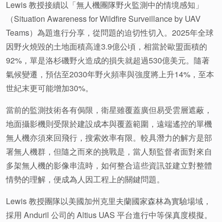
Lewis 教授接續以「無人機團隊野火監測中的情境感知」
（Situation Awareness for Wildfire Surveillance by UAV
Teams）為題進行分享，從問題的迫切性切入。2025年全球
因野火燒毀的土地面積高達3.9億公頃，相當於歐盟面積的
92%，單是洛杉磯野火造成的損失就超過530億美元。隨著
氣候變遷，預估至2030年野火頻率與強度將上升14%，至本
世紀末更可能增加30%。
當前的監測技術各有侷限，衛星雖覆蓋廣但易受雲層遮蔽，
地面攝影機則受限於建設成本與覆蓋範圍，遠端遙控的單機
無人機亦須來回飛行，搜索效率有限。較具潛力的解方是部
署無人機群，但隨之而來的挑戰是，當人類監督者面對來自
多架無人機的影像串流時，如何整合這些資訊並建立對整體
情勢的理解，便成為人因工程上的關鍵問題。
Lewis 教授團隊以美國加州克里夫蘭國家森林為實驗場域，
採用 Anduril 公司的 Altius UAS 平台進行中等保真度模擬。