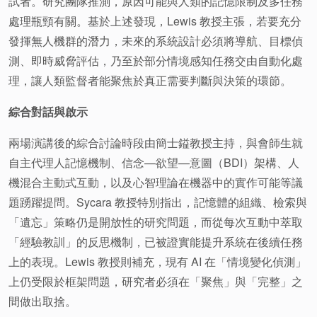
試者。研究團隊推測，原因可能與人類的記憶限制及多任務
處理瓶頸有關。基於上述發現，Lewis 教授主張，若要充分
發揮無人機群的潛力，未來的系統設計必須將導航、目標偵
測、即時威脅評估，乃至於部分情境感知任務交由自動化處
理，讓人類監督者能聚焦於真正需要判斷與決策的環節。
綜合對話與啟示
兩場演講後的綜合討論時段由簡士鎰教授主持，與會師生就
自主代理人記憶機制、信念—欲望—意圖（BDI）架構、人
機混合主動式互動，以及心智理論在機器中的實作可能等議
題踴躍提問。Sycara 教授特別指出，記憶體的組織、檢索與
「遺忘」策略仍是開放性的研究問題，而從每次互動中萃取
「經驗教訓」的反思機制，已被證實能提升系統在後續任務
上的表現。Lewis 教授則補充，現有 AI 在「情境變化偵測」
上仍受限於框架問題，研究者必須在「聚焦」與「完整」之
間做出取捨。