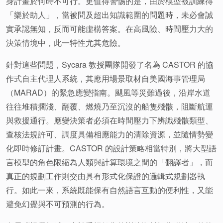
身計畫於何時不可行。更值得警惕的是，由於模型被訓練得
「樂於助人」，當被問及超出知識範圍的問題時，未必會誠
實承認無知，反而可能虛構答案。在高風險、時間壓力大的
決策情境中，此一特性尤其危險。
針對這些問題，Sycara 教授團隊開發了名為 CASTOR 的協
作式自主代理人系統，其應用場景取材自美國海事管理局
（MARAD）的緊急應變指南。颶風等災難過後，沿岸水道
往往堆積擱淺、翻覆、燃燒乃至沉沒的船隻殘骸，阻斷航運
與救援通行。應變決策者必須在時間壓力下辨識殘骸類型、
查核法規許可、調度具備相應能力的清除資源，並隨情勢變
化即時修訂計畫。CASTOR 的設計策略相當特別，將大型語
言模型的角色限縮為人類與計算環境之間的「翻譯者」，而
真正的規劃工作則交由具有形式化保證的邏輯式規劃器執
行。如此一來，系統既能保有自然語言互動的便利性，又能
避免幻覺與不可預測的行為。