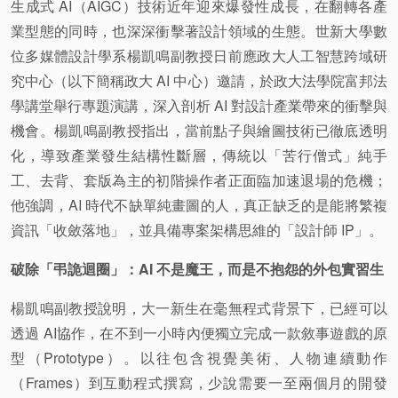
生成式 AI（AIGC）技術近年迎來爆發性成長，在翻轉各產
業型態的同時，也深深衝擊著設計領域的生態。世新大學數
位多媒體設計學系楊凱鳴副教授日前應政大人工智慧跨域研
究中心（以下簡稱政大 AI 中心）邀請，於政大法學院富邦法
學講堂舉行專題演講，深入剖析 AI 對設計產業帶來的衝擊與
機會。楊凱鳴副教授指出，當前點子與繪圖技術已徹底透明
化，導致產業發生結構性斷層，傳統以「苦行僧式」純手
工、去背、套版為主的初階操作者正面臨加速退場的危機；
他強調，AI 時代不缺單純畫圖的人，真正缺乏的是能將繁複
資訊「收斂落地」，並具備專案架構思維的「設計師 IP」。
破除「弔詭迴圈」：AI 不是魔王，而是不抱怨的外包實習生
楊凱鳴副教授說明，大一新生在毫無程式背景下，已經可以
透過 AI協作，在不到一小時內便獨立完成一款敘事遊戲的原
型（Prototype）。以往包含視覺美術、人物連續動作
（Frames）到互動程式撰寫，少說需要一至兩個月的開發