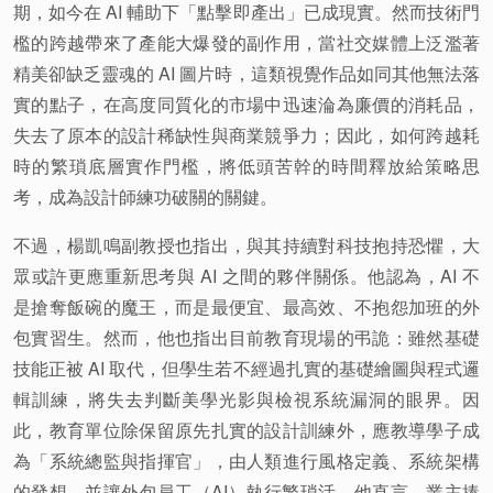
期，如今在 AI 輔助下「點擊即產出」已成現實。然而技術門
檻的跨越帶來了產能大爆發的副作用，當社交媒體上泛濫著
精美卻缺乏靈魂的 AI 圖片時，這類視覺作品如同其他無法落
實的點子，在高度同質化的市場中迅速淪為廉價的消耗品，
失去了原本的設計稀缺性與商業競爭力；因此，如何跨越耗
時的繁瑣底層實作門檻，將低頭苦幹的時間釋放給策略思
考，成為設計師練功破關的關鍵。
不過，楊凱鳴副教授也指出，與其持續對科技抱持恐懼，大
眾或許更應重新思考與 AI 之間的夥伴關係。他認為，AI 不
是搶奪飯碗的魔王，而是最便宜、最高效、不抱怨加班的外
包實習生。然而，他也指出目前教育現場的弔詭：雖然基礎
技能正被 AI 取代，但學生若不經過扎實的基礎繪圖與程式邏
輯訓練，將失去判斷美學光影與檢視系統漏洞的眼界。因
此，教育單位除保留原先扎實的設計訓練外，應教導學子成
為「系統總監與指揮官」，由人類進行風格定義、系統架構
的發想，並讓外包員工（AI）執行繁瑣活。他直言，業主捧