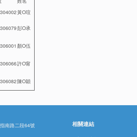
號
姓名
304002
黃O瑄
306079
彭O承
306001
顏O伍
306066
許O甯
306082
陳O穎
相關連結
區指南路二段64號