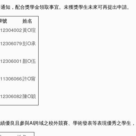
件通知，配合獎學金領取事宜。未獲獎學生未來可再提出申請。
學號
姓名
12304002
黃O瑄
12306079
彭O承
12306001
顏O伍
11306066
許O甯
12306082
陳O穎
成績優良且參與AI跨域之校外競賽、學術發表等表現優秀之學生