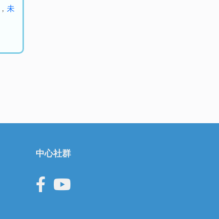
，
未
中心社群