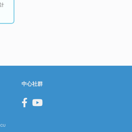
計
中心社群
CCU