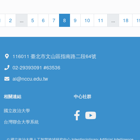
1
2
...
5
6
7
8
9
10
11
...
18
1
116011 臺北市文山區指南路二段64號
02-29393091 #63536
ai@nccu.edu.tw
相關連結
中心社群
國立政治大學
台灣聯合大學系統
© 國立政治大學人工智慧跨域研究中心 Interdisciplinary Artificial Intelligence