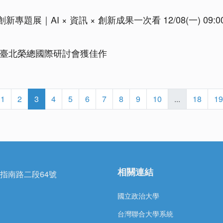
新專題展｜AI × 資訊 × 創新成果一次看 12/08(一) 09:00-
於臺北榮總國際研討會獲佳作
1
2
3
4
5
6
7
8
9
10
...
18
19
相關連結
區指南路二段64號
國立政治大學
台灣聯合大學系統